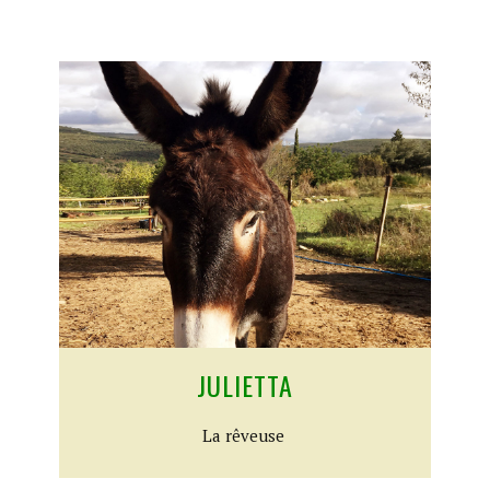
JULIETTA​
​La rêveuse