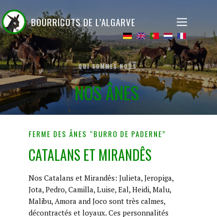
​BOURRICOTS DE L’ALGARVE
​QUI SOMMES NOUS
​NOS ÂNES
​FERME DES ÂNES “BURRO DE PADERNE”
​CATALANS ET MIRANDÊS
​Nos Catalans et Mirandês: Julieta, Jeropiga,
Jota, Pedro, Camilla, Luise, Eal, Heidi, Malu,
Malibu, Amora and Joco sont très calmes,
décontractés et loyaux. Ces personnalités